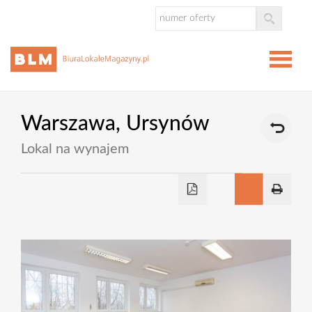
Strona
Warszawa,
Ursynów
główna
Lokal na wynajem
Oferta
Biura
Lokale
Magazy