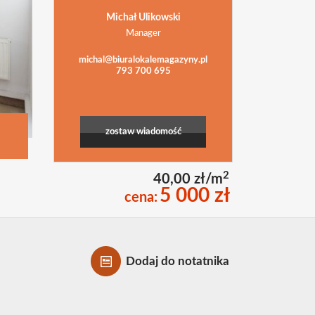
Michał Ulikowski
Manager
michal@biuralokalemagazyny.pl
793 700 695
zostaw wiadomość
2
40,00 zł/m
5 000 zł
cena:
Dodaj do notatnika