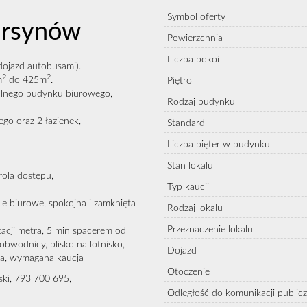
Symbol oferty
Ursynów
Powierzchnia
Liczba pokoi
dojazd autobusami).
2
2
m
do 425m
.
Piętro
alnego budynku biurowego,
Rodzaj budynku
go oraz 2 łazienek,
Standard
Liczba pięter w budynku
Stan lokalu
ola dostępu,
Typ kaucji
e biurowe, spokojna i zamknięta
Rodzaj lokalu
Przeznaczenie lokalu
tacji metra, 5 min spacerem od
bwodnicy, blisko na lotnisko,
Dojazd
ka, wymagana kaucja
Otoczenie
ki, 793 700 695,
Odległość do komunikacji publicz