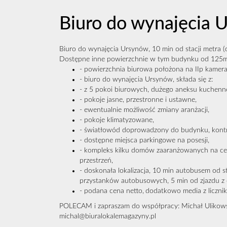
Biuro do wynajęcia 
Biuro do wynajęcia Ursynów, 10 min od stacji metra (
Dostępne inne powierzchnie w tym budynku od 125
- powierzchnia biurowa położona na IIp kamer
- biuro do wynajęcia Ursynów, składa się z:
- z 5 pokoi biurowych, dużego aneksu kuchenne
- pokoje jasne, przestronne i ustawne,
- ewentualnie możliwość zmiany aranżacji,
- pokoje klimatyzowane,
- światłowód doprowadzony do budynku, kontr
- dostępne miejsca parkingowe na posesji,
- kompleks kilku domów zaaranżowanych na cel
przestrzeń,
- doskonała lokalizacja, 10 min autobusem od s
przystanków autobusowych, 5 min od zjazdu z o
- podana cena netto,
dodatkowo media z liczni
POLECAM i zapraszam do współpracy: Michał Ulikows
michal@biuralokalemagazyny.pl