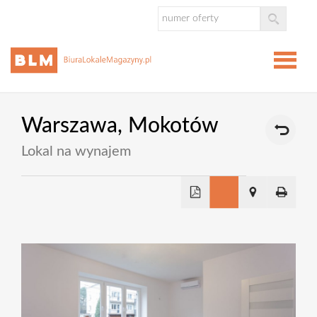
Strona
Warszawa,
Mokotów
główna
Lokal na wynajem
Oferta
Biura
Lokale
Magazy