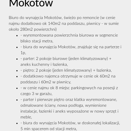
Mokotów
Biuro do wynajęcia Mokotów, świeżo po remoncie (w cenie
najmu dodatkowo ok 140m2 na poddaszu, piwnicy - w sumie
około 280m2 powierzchni)
- wyremontowana powierzchnia biurowa w segmencie
blisko stacji metra,
- biura do wynajęcia Mokotów, znajduje się na parterze i
1p,
- parter: 2 pokoje biurowe (jeden klimatyzowany) +
aneks kuchenny i łazienka,
- piętro: 2 pokoje (jeden klimatyzowany) + łazienka,
- dodatkowo najemca otrzymuje w cenie ok 60m2 na
poddaszu i 60m2 w piwnicy,
- w cenie najmu ok 8 miejsc parkingowych na posesji z
czego 3 w garażu,
- parter i pierwsze piętro oraz klatka wyremontowane,
odmalowane ściany, nowa podłoga, wymienione
instalacje, łazienki i aneks wyposażone w nowy sprzęt i
meble,
- biura do wynajęcia Mokotów, w doskonałej lokalizacji,
5 min spacerem od stacji metra,