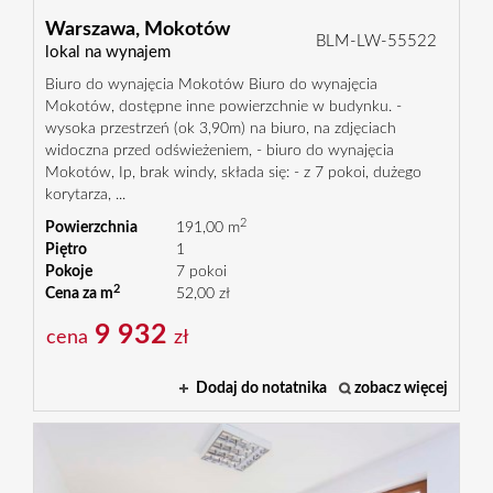
Warszawa,
Mokotów
BLM-LW-55522
lokal na wynajem
Biuro do wynajęcia Mokotów Biuro do wynajęcia
Mokotów, dostępne inne powierzchnie w budynku. -
wysoka przestrzeń (ok 3,90m) na biuro, na zdjęciach
widoczna przed odświeżeniem, - biuro do wynajęcia
Mokotów, Ip, brak windy, składa się: - z 7 pokoi, dużego
korytarza, ...
2
Powierzchnia
191,00 m
Piętro
1
Pokoje
7 pokoi
2
Cena za m
52,00 zł
9 932
cena
zł
Dodaj do notatnika
zobacz więcej