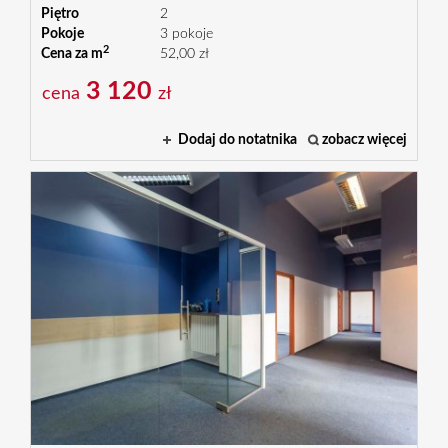
Piętro
2
Pokoje
3 pokoje
2
Cena za m
52,00 zł
3 120
cena
zł
Dodaj do notatnika
zobacz więcej