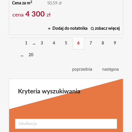
2
Cena za m
50,59 zł
4 300
cena
zł
Dodaj do notatnika
zobacz więcej
1
...
3
4
5
6
7
8
9
...
20
poprzednia
następna
Kryteria wyszukiwania