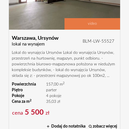
Aktualn
video
O
Warszawa,
Ursynów
BLM-LW-55527
lokal na wynajem
Lokal do wynajęcia Ursynów Lokal do wynajęcia Ursynów,
firmie
Fotograf
przestrzeń na hurtownię, magazyn, punkt odbioru. -
powierzchnia biurowo-magazynowa położona w niedużym
kompleksie budynków, - lokal do wynajęcia Ursynów,
architek
składa się z: - przestrzeni magazynowej po ok 100m2, ...
Kontakt
2
Powierzchnia
157,00 m
Piętro
parter
Pokoje
4 pokoje
2
Cena za m
35,03 zł
5 500
cena
zł
Dodaj do notatnika
zobacz więcej