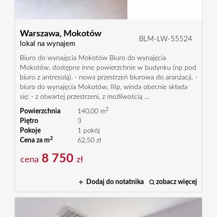
Warszawa,
Mokotów
BLM-LW-55524
lokal na wynajem
Biuro do wynajęcia Mokotów Biuro do wynajęcia
Mokotów, dostępne inne powierzchnie w budynku (np pod
biuro z antresolą). - nowa przestrzeń biurowa do aranżacji, -
biuro do wynajęcia Mokotów, IIIp, winda obecnie składa
się: - z otwartej przestrzeni, z możliwością ...
2
Powierzchnia
140,00 m
Piętro
3
Pokoje
1 pokój
2
Cena za m
62,50 zł
8 750
cena
zł
Dodaj do notatnika
zobacz więcej