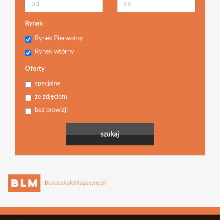
Rynek
Rynek Pierwotny
Rynek wtórny
Oferty
specjalne
ze zdjęciem
bez prowizji